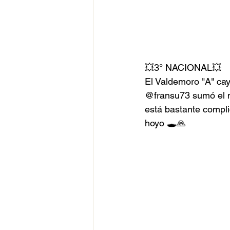
💥3° NACIONAL💥
El Valdemoro "A" cay
@fransu73 sumó el m
está bastante compli
hoyo 🕳️🙏