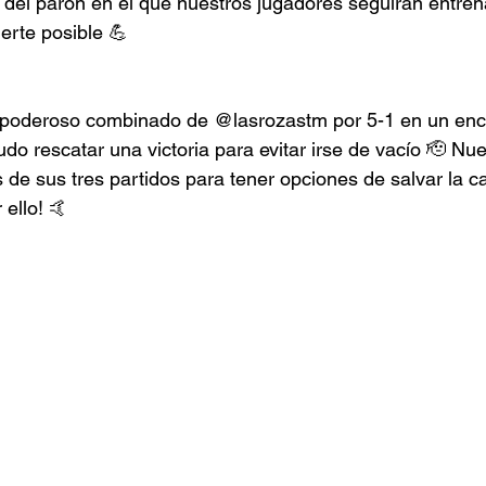
 del parón en el que nuestros jugadores seguirán entren
erte posible 💪
l poderoso combinado de @lasrozastm por 5-1 en un encu
do rescatar una victoria para evitar irse de vacío 🫡 Nue
 de sus tres partidos para tener opciones de salvar la ca
ello! 🤙