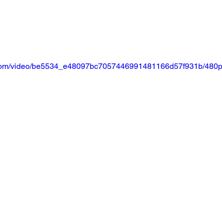
ic.com/video/be5534_e48097bc7057446991481166d57f931b/480p